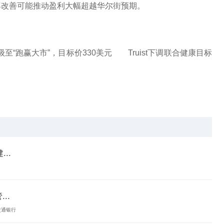
利润率改善可能推动盈利大幅超越华尔街预期。
评级至“跑赢大市”，目标价330美元 Truist下调联合健康目标
..
..
交通银行