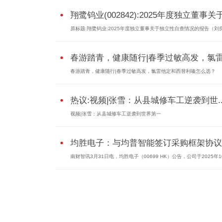
翔鹭钨业(002842):2025年度独立董事关于.
原标题:翔鹭钨业:2025年度独立董事关于独立性自查情况的报告（刘
春游踏青，健康随行|春季过敏高发，氯雷.
春游踏青，健康随行|春季过敏高发，氯雷他定和西替利嗪怎么选？
热议:视频|张雪：从县城修车工逆袭到世..
视频|张雪：从县城修车工逆袭到世界第一
均胜电子：与均普智能签订采购框架协议
南财智讯3月31日电，均胜电子（00699 HK）公告，公司于2025年1