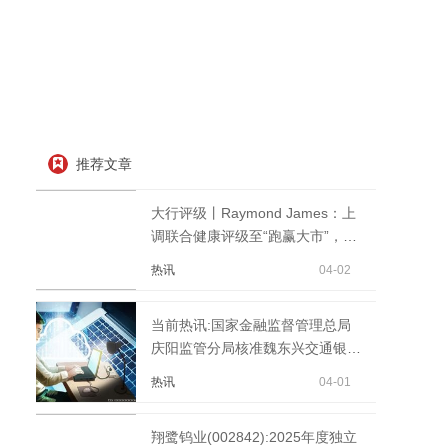
推荐文章
大行评级丨Raymond James：上
调联合健康评级至“跑赢大市”，目
标价330美元
热讯
04-02
当前热讯:国家金融监督管理总局
庆阳监管分局核准魏东兴交通银行
股份有限公司庆阳分...
热讯
04-01
翔鹭钨业(002842):2025年度独立