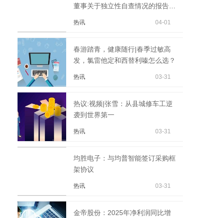
董事关于独立性自查情况的报告
（刘良先）
热讯
04-01
春游踏青，健康随行|春季过敏高
发，氯雷他定和西替利嗪怎么选？
热讯
03-31
热议:视频|张雪：从县城修车工逆
袭到世界第一
热讯
03-31
均胜电子：与均普智能签订采购框
架协议
热讯
03-31
金帝股份：2025年净利润同比增