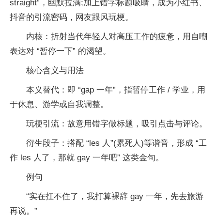
straight”，幽默拉满;加上错字标题吸睛，成为小红书、
抖音的引流密码，网友跟风玩梗。
内核：折射当代年轻人对高压工作的疲惫，用自嘲
表达对 “暂停一下” 的渴望。
核心含义与用法
本义替代：即 “gap 一年”，指暂停工作 / 学业，用
于休息、游学或自我调整。
玩梗引流：故意用错字做标题，吸引点击与评论。
衍生段子：搭配 “les 人”(累死人)等谐音，形成 “工
作 les 人了，那就 gay 一年吧” 这类金句。
例句
“实在扛不住了，我打算裸辞 gay 一年，先去旅游
再说。”