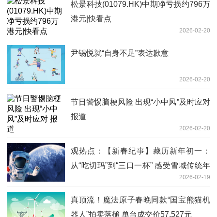
松景科技(01079.HK)中期净亏损约796万
港元|快看点
2026-02-20
尹锡悦就“自身不足”表达歉意
2026-02-20
节日警惕脑梗风险 出现“小中风”及时应对
报道
2026-02-20
观热点：【新春纪事】藏历新年初一：
从“吃切玛”到“三口一杯” 感受雪域传统年
2026-02-19
味
真顶流！魔法原子春晚同款“国宝熊猫机
器人”拍卖落槌 单台成交价57,527元