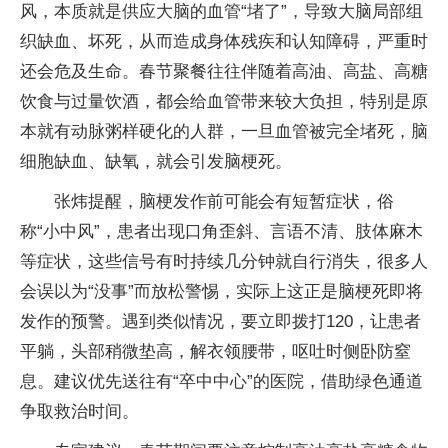
风，本质就是供应大脑的血管“堵了”，导致大脑局部组
织缺血、坏死，从而造成身体残疾和认知障碍，严重时
还会危及生命。春节聚餐往往伴随着高油、高盐、高糖
饮食与过量饮酒，都会给血管带来较大负担，特别是原
本就有动脉粥样硬化的人群，一旦血管被完全堵死，脑
细胞缺血、缺氧，就会引发脑梗死。
张炜提醒，脑梗发作前可能会有短暂症状，俗
称“小中风”，患者出现口角歪斜、言语不清、肢体麻木
等症状，这些信号有时持续几分钟就自行消失，很多人
会误以为“没事”而放松警惕，实际上这正是脑梗死即将
发作的预警。遇到类似情况，要立即拨打120，让患者
平躺，头部稍微垫高，解衣领腰带，呕吐时侧卧防窒
息。建议优先送往有“卒中中心”的医院，借助绿色通道
争取救治时间。