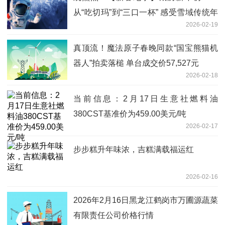
从“吃切玛”到“三口一杯” 感受雪域传统年
2026-02-19
味
真顶流！魔法原子春晚同款“国宝熊猫机
器人”拍卖落槌 单台成交价57,527元
2026-02-18
当前信息：2月17日生意社燃料油
380CST基准价为459.00美元/吨
2026-02-17
步步糕升年味浓，吉糕满载福运红
2026-02-16
2026年2月16日黑龙江鹤岗市万圃源蔬菜
有限责任公司价格行情