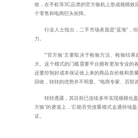
收，在手机等3C品类的官方验机上形成规模效
个零售和电商巨头矩阵。
行业人士指出，二手市场表面是“蓝海”，
力。
“‘官方验’主要取决于检验方法、检验结
大。这个模式的门槛需要平台拥有更加专业的
还要控制好成本保证收上来的商品在价格和质
回收，转转的优势并不明显。”电商专家、百联
转转透露，其目前已连续多年实现规模化盈
方验”的赛道上，它能否凭借重模式走通持续
证。
标签：
用户
模式
转向
交易
平台
服务
夹击