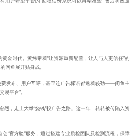
还有用户希望平台的“回收估价系统可以再精准些”“售后响应速
的黄金时代。黄炜带着“让资源重新配置，让人与人更信任”的
系的闲鱼展开贴身战。
免费发布、用户互评，甚至连广告标语都透着较劲——闲鱼主
交易平台”。
愈演愈烈，走上大举“烧钱”投广告之路。这一年，转转被传陷入资
。
首创“官方验”服务，通过搭建专业质检团队及检测流程，保障