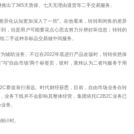
继推出了365天质保、七天无理由退货等二手交易服务。
的差异化认知更加深入了一些”。在他看来，转转和闲鱼的差异
得到，但是用户可能要花点心思去努力分辨好坏信息；转转的
给二手这种非标品交易做中间服务。
为辅助业务。不过在2022年底进行产品改版时，转转依然保
验”与“自由市场”两个标签页，彼时，黄炜认为二者均服务于用
2C赛道渐行渐远。时代财经获悉，目前，自由市场业务在转
，业务下线并不会影响其整体经营，集团依托C2B2C业务已
心业务。
倒计时。