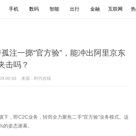
手机
数码
智能
出行
金融
互联网
热
转孤注一掷“官方验”，能冲出阿里京东
夹击吗？
 09:00:58
来源：时代在线
旗下，即C2C业务，转而全力聚焦二手“官方验”业务模式。这
3%的姿态谢幕。