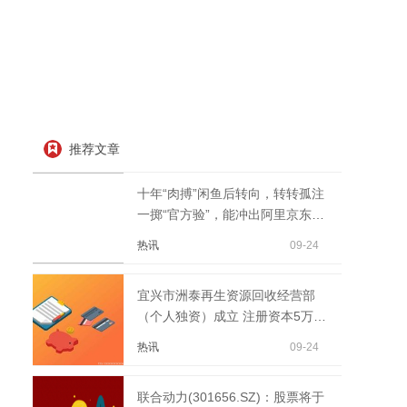
推荐文章
十年“肉搏”闲鱼后转向，转转孤注
一掷“官方验”，能冲出阿里京东夹
击吗？
热讯
09-24
宜兴市洲泰再生资源回收经营部
（个人独资）成立 注册资本5万人
民币
热讯
09-24
联合动力(301656.SZ)：股票将于