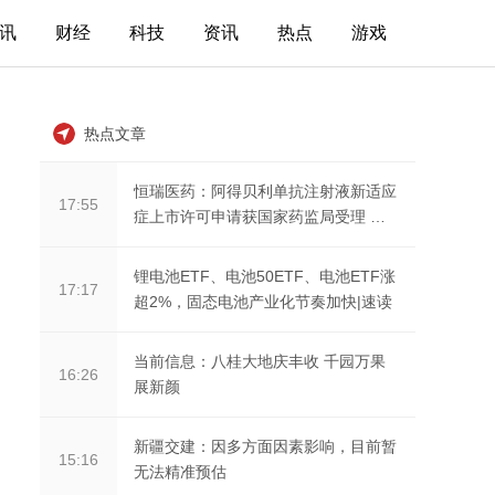
讯
财经
科技
资讯
热点
游戏
热点文章
恒瑞医药：阿得贝利单抗注射液新适应
17:55
症上市许可申请获国家药监局受理 焦
点关注
锂电池ETF、电池50ETF、电池ETF涨
17:17
超2%，固态电池产业化节奏加快|速读
当前信息：八桂大地庆丰收 千园万果
16:26
展新颜
新疆交建：因多方面因素影响，目前暂
15:16
无法精准预估