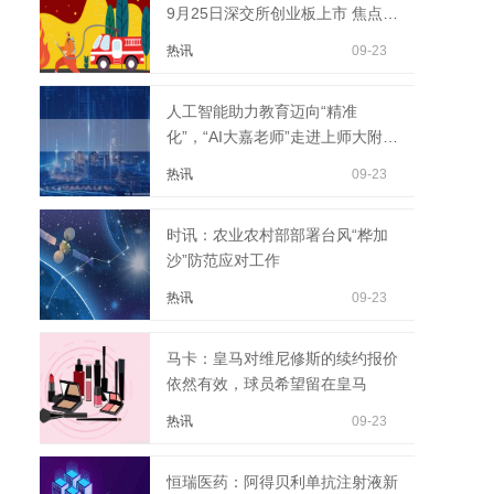
9月25日深交所创业板上市 焦点快
播
热讯
09-23
人工智能助力教育迈向“精准
化”，“AI大嘉老师”走进上师大附属
嘉定小学|快报
热讯
09-23
时讯：农业农村部部署台风“桦加
沙”防范应对工作
热讯
09-23
马卡：皇马对维尼修斯的续约报价
依然有效，球员希望留在皇马
热讯
09-23
恒瑞医药：阿得贝利单抗注射液新