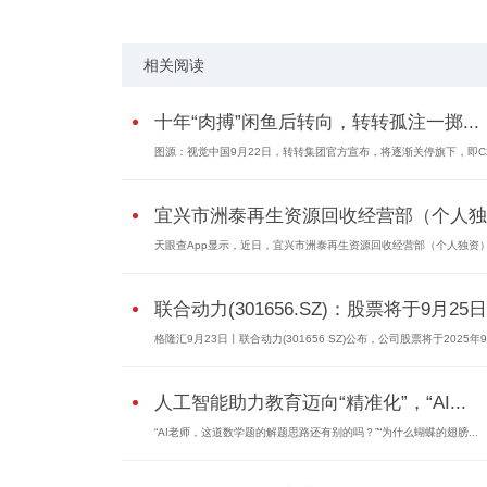
相关阅读
十年“肉搏”闲鱼后转向，转转孤注一掷...
图源：视觉中国9月22日，转转集团官方宣布，将逐渐关停旗下，即C
宜兴市洲泰再生资源回收经营部（个人独..
天眼查App显示，近日，宜兴市洲泰再生资源回收经营部（个人独资
联合动力(301656.SZ)：股票将于9月25日.
格隆汇9月23日丨联合动力(301656 SZ)公布，公司股票将于2025年
人工智能助力教育迈向“精准化”，“AI...
“AI老师，这道数学题的解题思路还有别的吗？”“为什么蝴蝶的翅膀...