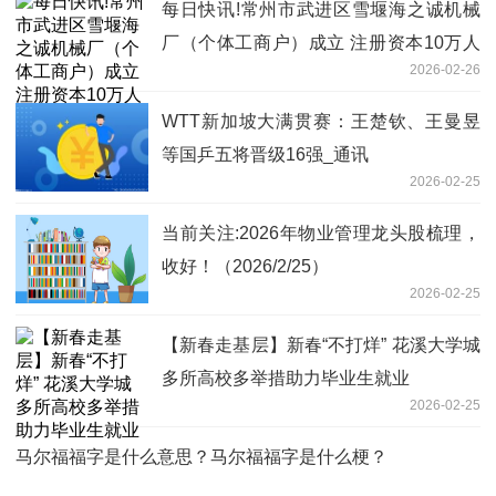
每日快讯!常州市武进区雪堰海之诚机械
厂（个体工商户）成立 注册资本10万人
2026-02-26
民币
WTT新加坡大满贯赛：王楚钦、王曼昱
等国乒五将晋级16强_通讯
2026-02-25
当前关注:2026年物业管理龙头股梳理，
收好！（2026/2/25）
2026-02-25
【新春走基层】新春“不打烊” 花溪大学城
多所高校多举措助力毕业生就业
2026-02-25
马尔福福字是什么意思？马尔福福字是什么梗？