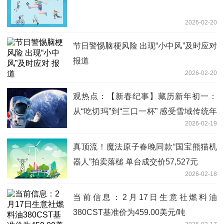
2026-02-20
节日警惕脑梗风险 出现“小中风”及时应对
报道
2026-02-20
观热点：【新春纪事】藏历新年初一：
从“吃切玛”到“三口一杯” 感受雪域传统年
2026-02-19
味
真顶流！魔法原子春晚同款“国宝熊猫机
器人”拍卖落槌 单台成交价57,527元
2026-02-18
当前信息：2月17日生意社燃料油
380CST基准价为459.00美元/吨