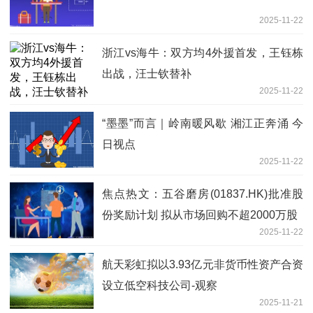
2025-11-22
浙江vs海牛：双方均4外援首发，王钰栋
出战，汪士钦替补
2025-11-22
“墨墨”而言｜岭南暖风歇 湘江正奔涌 今
日视点
2025-11-22
焦点热文：五谷磨房(01837.HK)批准股
份奖励计划 拟从市场回购不超2000万股
2025-11-22
航天彩虹拟以3.93亿元非货币性资产合资
设立低空科技公司-观察
2025-11-21