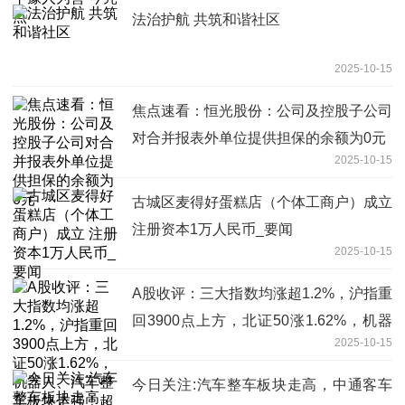
法治护航 共筑和谐社区
2025-10-15
焦点速看：恒光股份：公司及控股子公司
对合并报表外单位提供担保的余额为0元
2025-10-15
古城区麦得好蛋糕店（个体工商户）成立
注册资本1万人民币_要闻
2025-10-15
A股收评：三大指数均涨超1.2%，沪指重
回3900点上方，北证50涨1.62%，机器
2025-10-15
人、汽车整车板块走强！超4300股上
涨，成交2.09万亿缩量5062亿 热资讯
今日关注:汽车整车板块走高，中通客车