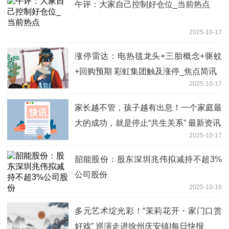
午评：大家自己控制好仓位_当前热点
2025-10-17
涨停雷达：电热毯龙头+三胎概念+驱蚊
+回购预期 彩虹集团触及涨停_焦点简讯
2025-10-17
家长越不管，孩子越有出息！一个家庭最
大的成功，就是停止“共生关系” 最新资讯
2025-10-17
韶能股份：股东深圳兆伟拟减持不超3%
公司股份
2025-10-16
多元艺术绽光彩！“茉莉花开・家门口赏
好戏” 巡演走进徐州庆安镇|每日快报