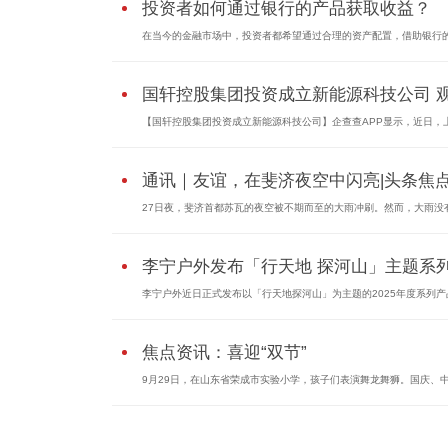
投资者如何通过银行的产品获取收益？
在当今的金融市场中，投资者都希望通过合理的资产配置，借助银行
国轩控股集团投资成立新能源科技公司 
【国轩控股集团投资成立新能源科技公司】企查查APP显示，近日，
通讯｜友谊，在斐济夜空中闪亮|头条焦
27日夜，斐济首都苏瓦的夜空被不期而至的大雨冲刷。然而，大雨没
李宁户外发布「行天地 探河山」主题系
李宁户外近日正式发布以「行天地探河山」为主题的2025年度系列产
焦点资讯：喜迎“双节”
9月29日，在山东省荣成市实验小学，孩子们表演舞龙舞狮。国庆、