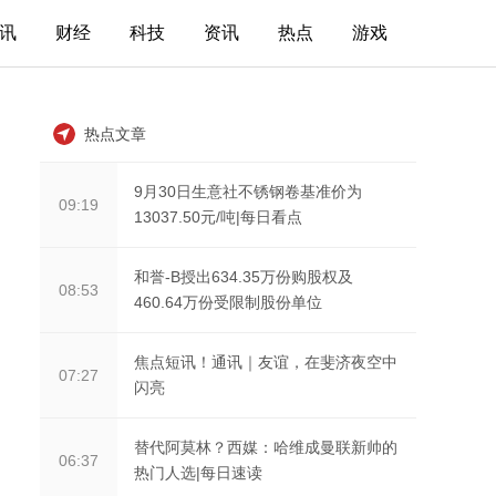
讯
财经
科技
资讯
热点
游戏
热点文章
9月30日生意社不锈钢卷基准价为
09:19
13037.50元/吨|每日看点
和誉-B授出634.35万份购股权及
08:53
460.64万份受限制股份单位
焦点短讯！通讯｜友谊，在斐济夜空中
07:27
闪亮
替代阿莫林？西媒：哈维成曼联新帅的
06:37
热门人选|每日速读