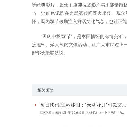
等经典影片，聚焦主旋律抗战影片与正能量题
当，让红色记忆在光影流转间薪火相传。观众
怀，既为双节假期注入鲜活文化气息，也让正能
“国庆中秋‘双节’，是家国情怀的深情交
接地气、聚人气的文体活动，让广大市民过上一
部部长朱静波说。
标签：
最新资讯
相关阅读
每日快讯!江苏沭阳：“茉莉花开”引领文...
江苏沭阳：“茉莉花开”引领文体盛宴，让市民过上一个“有玩头、有...