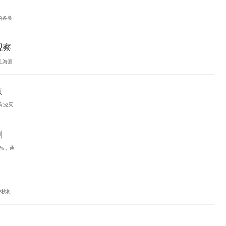
的各类
观察
上海嘉
点
有浇灭
列
品，通
中秋将