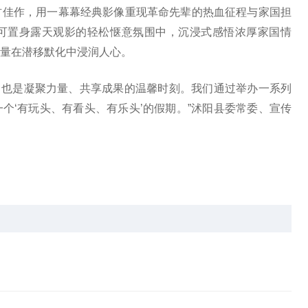
材佳作，用一幕幕经典影像重现革命先辈的热血征程与家国担
可置身露天观影的轻松惬意氛围中，沉浸式感悟浓厚家国情
量在潜移默化中浸润人心。
汇，也是凝聚力量、共享成果的温馨时刻。我们通过举办一系列
个‘有玩头、有看头、有乐头’的假期。”沭阳县委常委、宣传