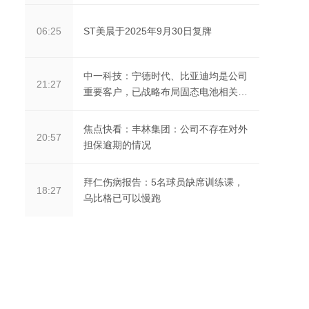
ST美晨于2025年9月30日复牌
06:25
中一科技：宁德时代、比亚迪均是公司
21:27
重要客户，已战略布局固态电池相关技
术|每日看点
焦点快看：丰林集团：公司不存在对外
20:57
担保逾期的情况
拜仁伤病报告：5名球员缺席训练课，
18:27
乌比格已可以慢跑