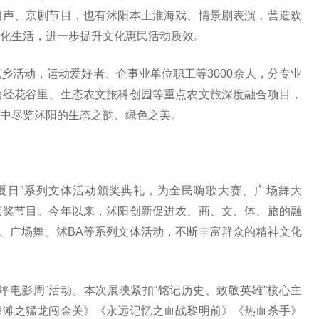
相声、京剧节目，也有沭阳本土淮海戏、情景剧表演，营造欢
化生活，进一步提升文化惠民活动质效。
乡活动，运动爱好者、企事业单位职工等3000余人，分专业
途经花谷里、生态农文旅科创园等重点农文旅深度融合项目，
中尽览沭阳的生态之韵、绿色之美。
彩夏日”系列文体活动颁奖典礼，为全民嗨歌大赛、广场舞大
演获奖节目。今年以来，沭阳创新促进农、商、文、体、旅的融
歌、广场舞、沭BA等系列文体活动，不断丰富群众的精神文化
坪电影周”活动。本次展映紧扣“铭记历史、致敬英雄”核心主
海滩之猛龙闯金关》《永远记忆之血战黎明前》《热血杀手》