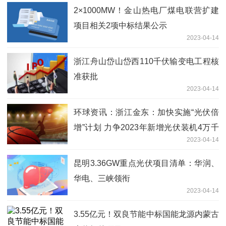
2×1000MW！金山热电厂煤电联营扩建
项目相关2项中标结果公示
2023-04-14
浙江舟山岱山岱西110千伏输变电工程核
准获批
2023-04-14
环球资讯：浙江金东：加快实施“光伏倍
增”计划 力争2023年新增光伏装机4万千
2023-04-14
瓦
昆明3.36GW重点光伏项目清单：华润、
华电、三峡领衔
2023-04-14
3.55亿元！双良节能中标国能龙源内蒙古