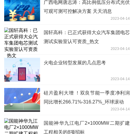
广西电网唐志涛：高比例低压分布式光伏
可观可测可控解决方案 天天消息
2023-04-14
国轩高科：已正式获得大众汽车集团电芯
测试实验室认可资质_热文
2023-04-14
火电企业转型发展的几点思考
2023-04-14
硅片盈利大增 ！双良节能一季度净利润
同比增长266.71%-316.27%_环球滚动
2023-04-14
国能神华九江电厂2×1000MW二期扩建
工程相关的8项招标